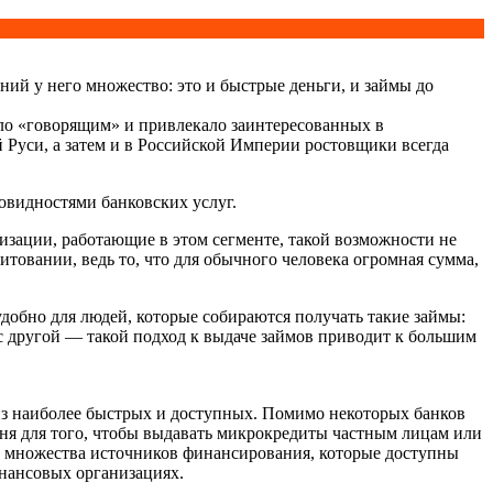
ий у него множество: это и быстрые деньги, и займы до
ыло «говорящим» и привлекало заинтересованных в
й Руси, а затем и в Российской Империи ростовщики всегда
новидностями банковских услуг.
низации, работающие в этом сегменте, такой возможности не
итовании, ведь то, что для обычного человека огромная сумма,
обно для людей, которые собираются получать такие займы:
 с другой — такой подход к выдаче займов приводит к большим
 из наиболее быстрых и доступных. Помимо некоторых банков
я для того, чтобы выдавать микрокредиты частным лицам или
ет множества источников финансирования, которые доступны
инансовых организациях.