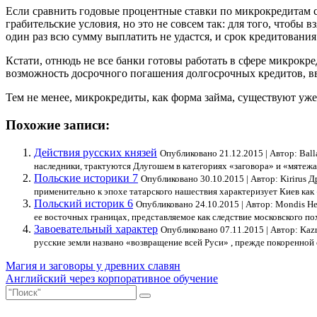
Если сравнить годовые процентные ставки по микрокредитам с 
грабительские условия, но это не совсем так: для того, чтобы в
один раз всю сумму выплатить не удастся, и срок кредитования
Кстати, отнюдь не все банки готовы работать в сфере микрокр
возможность досрочного погашения долгосрочных кредитов, вв
Тем не менее, микрокредиты, как форма займа, существуют уже 
Похожие записи:
Действия русских князей
Опубликовано 21.12.2015 | Автор: Bal
наследники, трактуются Длугошем в категориях «заговора» и «мятежа»
Польские историки 7
Опубликовано 30.10.2015 | Автор: Kirirus 
применительно к эпохе татарского нашествия характеризует Киев как 
Польский историк 6
Опубликовано 24.10.2015 | Автор: Mondis Не
ее восточных границах, представляемое как следствие московского пох
Завоевательный характер
Опубликовано 07.11.2015 | Автор: Kaz
русские земли названо «возвращение всей Руси» , прежде покоренной о
Навигация
Магия и заговоры у древних славян
Английский через корпоративное обучение
по
записям