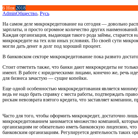
6
Ноя
2018
Admin
Общество
,
Русь
На самом деле микрокредитование на сегодня — довольно расп
зарплаты, и просто огромное количество других наименований
Каждая организация, выдающая такого рода займы, старается 
микрокредите на тех или иных условиях. По своей сути микрок
могли дать денег в долг под хороший процент.
В банковском секторе микрокредитование пока развито достаточ
Стоит отметить также, что банки дают микрокредиты не только
имеют. В работе с юридическими лицами, конечно же, речь иде
для бизнеса зачастую — сущие копейки.
Еще одной особенностью микрокредитования является минимум 
ведь не надо брать справку с места работы, подтверждать пра
рискам невозврата взятого кредита, что заставляет компании,
Часто для того, чтобы оформить микрокредит, достаточно лиш
микрокредитованием занимается множество компаний, которы
организациям не обязательно иметь банковскую лицензию, что
банковским организациям. Регулируется деятельность таких 