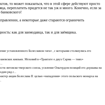
ов, то может показаться, что в этой сфере действуют просто
сяца, переплатить придется не так уж и много. Конечно, если за
 банковского!
аправлении, а некоторые даже стараются ограничить
ость: как для заимодавца, так и для заёмщика.
ение установленного Болеславом «ига» , с которыми столкнулись его
о киевских князьях. Меховий в «Трактате о двух Сарма — тиях»
..
ости литовско-тверского союза, усиление Ольгердом позиций его державы на
дин ряд с...
актер акции Болеслава II: целью «нападения» этого польского монарха на
.