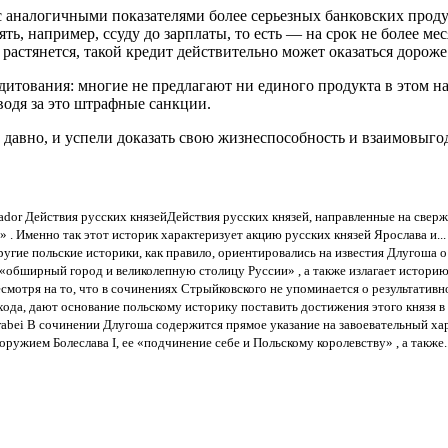
аналогичными показателями более серьезных банковских продукт
зять, например, ссуду до зарплаты, то есть — на срок не более ме
 растянется, такой кредит действительно может оказаться дороже
едитования: многие не предлагают ни единого продукта в этом н
одя за это штрафные санкции.
давно, и успели доказать свою жизнеспособность и взаимовыгодн
lador Действия русских князейДействия русских князей, направленные на сверж
 . Именно так этот историк характеризует акцию русских князей Ярослава и...
Другие польские историки, как правило, ориентировались на известия Длугоша 
«обширный город и великолепную столицу Руссии» , а также излагает историю.
смотря на то, что в сочинениях Стрыйковского не упоминается о результативн
ода, дают основание польскому историку поставить достижения этого князя в о
rabei В сочинении Длугоша содержится прямое указание на завоевательный хар
ружием Болеслава I, ее «подчинение себе и Польскому королевству» , а также..