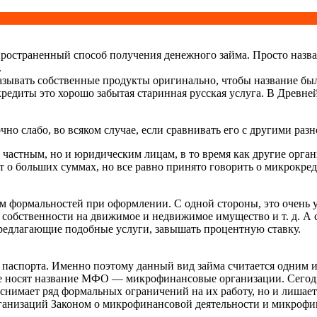
ространенный способ получения денежного займа. Просто назван
.
называть собственные продукты оригинально, чтобы название б
редиты это хорошо забытая старинная русская услуга. В Древне
но слабо, во всяком случае, если сравнивать его с другими раз
 частным, но и юридическим лицам, в то время как другие орга
т о больших суммах, но все равно принято говорить о микрокред
формальностей при оформлении. С одной стороны, это очень уд
во собственности на движимое и недвижимое имущество и т. д. А
 предлагающие подобные услуги, завышать процентную ставку.
ь паспорта. Именно поэтому данный вид займа считается одним
е носят название МФО — микрофинансовые организации. Сегодн
 снимает ряд формальных ограничений на их работу, но и лиша
организаций Законом о микрофинансовой деятельности и микроф