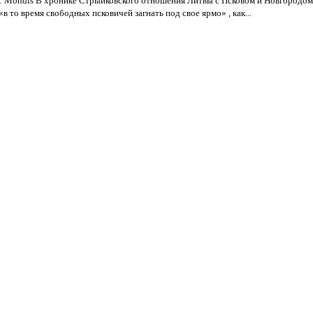
р: Mondis В хронике Стрыйковского отношения Литвы с Псковом и Новгородом 
в то время свободных псковичей загнать под свое ярмо» , как...