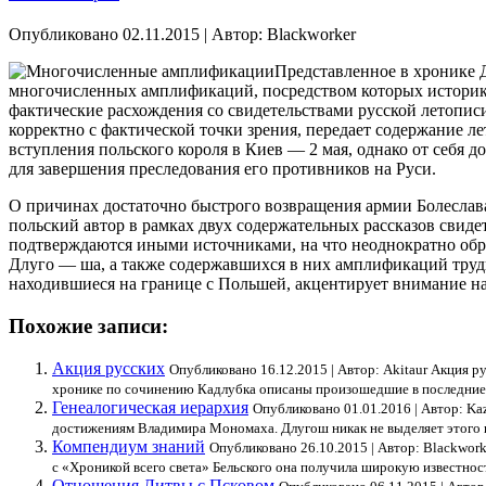
Опубликовано
02.11.2015
|
Автор:
Blackworker
Представленное в хронике Д
многочисленных амплификаций, посредством которых историк с
фактические расхождения со свидетельствами русской летописи
корректно с фактической точки зрения, передает содержание ле
вступления польского короля в Киев — 2 мая, однако от себя до
для завершения преследования его противников на Руси.
О причинах достаточно быстрого возвращения армии Болеслава 
польский автор в рамках двух содержательных рассказов свиде
подтверждаются иными источниками, на что неоднократно обра
Длуго — ша, а также содержавшихся в них амплификаций трудно
находившиеся на границе с Польшей, акцентирует внимание на
Похожие записи:
Акция русских
Опубликовано 16.12.2015 | Автор: Akitaur Акция р
хронике по сочинению Кадлубка описаны произошедшие в последние г
Генеалогическая иерархия
Опубликовано 01.01.2016 | Автор: K
достижениям Владимира Мономаха. Длугош никак не выделяет этого кн
Компендиум знаний
Опубликовано 26.10.2015 | Автор: Blackwor
с «Хроникой всего света» Бельского она получила широкую известност
Отношения Литвы с Псковом