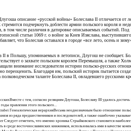
лугоша описание «русской войны» Болеслава II отличается от л
тремится подчеркнуть доблести армии польского короля и неде
, в том числе различия в датировке описываемых событий. Под 1
тописной статьи 1069 г. о войне за Киев Изяслава, выступившег
бавляет, что Болеслав оставался в городе «все лето, осень и зи
II в Польшу, упоминаемых в летописи, Длугош не сообщает. Бол
тельствует о захвате польским королем Перемышля, а также Холм
щали внимание исследователи истории польско-русских отношен
 переоценить. Благодаря им, польский историк пытается создат
 полководческом таланте Болеслава II, овладевшего русскими 
усскихВместе с тем, согласно реляциям Длугоша, Болеславу III удалось достич
оды правления этого польского...
azrabei Генеалогическая иерархияВесьма неоднозначным было отношение поль
язя из ряда предшественников и последователей, а также ошибочно указывает
ker Следует отметить, что именно хроника Стрыйковского становится наибол
ь в среде восточнославянских книжников, использовалась ими в качестве ком