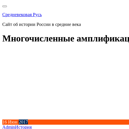
Перейти
к
Средневековая Русь
содержимому
Сайт об истории России в средние века
Многочисленные амплифика
16
Июн
2017
Admin
История