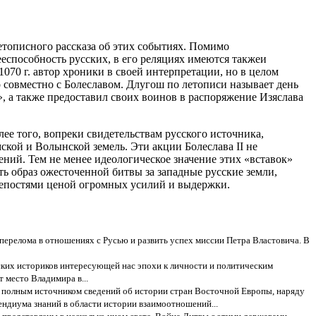
етописного рассказа об этих событиях. Помимо
еспособность русских, в его реляциях имеются также
и
070 г. автор хроники в своей интерпретации, но в целом
о совместно с Болеславом. Длугош по летописи называет день
му», а также предоставил своих воинов в распоряжение Изяслава
ее того, вопреки свидетельствам русского источника,
ской и Волынской земель. Эти акции Болеслава II не
ий. Тем не менее идеологическое значение этих «вставок»
ь образ ожесточенной битвы за западные русские земли,
крепостями ценой огромных усилий и выдержки.
ь перелома в отношениях с Русью и развить успех миссии Петра Властовича. В
ских историков интересующей нас эпохи к личности и политическим
 место Владимира в...
ее полным источником сведений об истории стран Восточной Европы, наряду
пендиума знаний в области истории взаимоотношений...